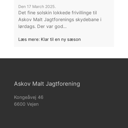
Den 17 March 2025.
Det fine solskin lokkede frivillinge til
Askov Malt Jagtforenings skydebane i
lørdags. Der var god...
Læs mere: Klar til en ny sæson
Askov Malt Jagtforening
Kongeåvej 46
6600 Vejen